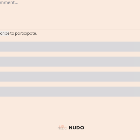
cribe
to participate
.
NUDO