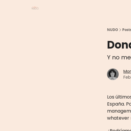
NUDO
Post
Dond
Y no me 
Mon
Feb
Los últim
España. P
managemen
whatever
¿Podríamo