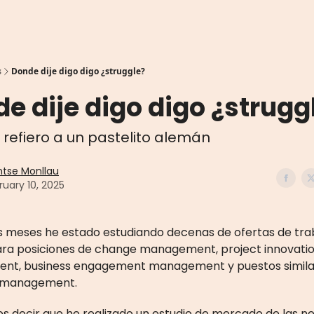
s
Donde dije digo digo ¿struggle?
e dije digo digo ¿strugg
refiero a un pastelito alemán
tse Monllau
ruary 10, 2025
os meses he estado estudiando decenas de ofertas de tra
ara posiciones de change management, project innovati
t, business engagement management y puestos simila
 management.
s decir que he realizado un estudio de mercado de las n