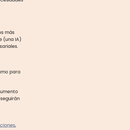
tos más
e (una IA)
ariales.
lamo para
ocumento
 seguirán
ciones
,