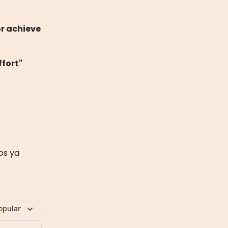
or achieve
ffort"
os ya
opular