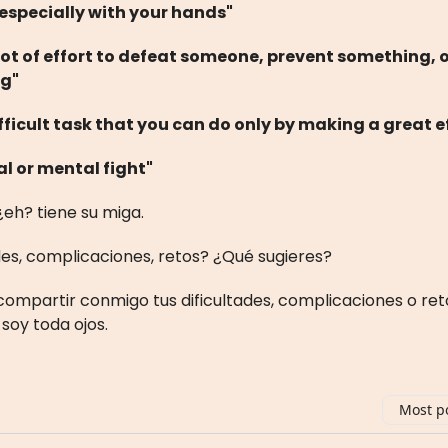
, especially with your hands"
 lot of effort to defeat someone, prevent something, 
g"
ifficult task that you can do only by making a great e
al or mental fight"
 ¿eh? tiene su miga.
des, complicaciones, retos? ¿Qué sugieres?
 compartir conmigo tus dificultades, complicaciones o ret
soy toda ojos.
Most p
 comment