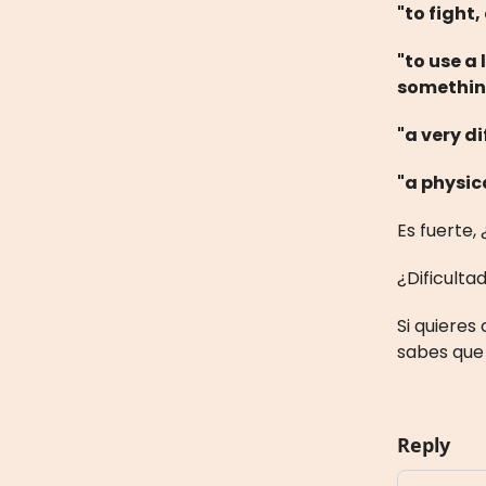
"to fight
"to use a
somethin
"a very d
"a physic
Es fuerte,
¿Dificulta
Si quieres
sabes que 
Reply
Add your