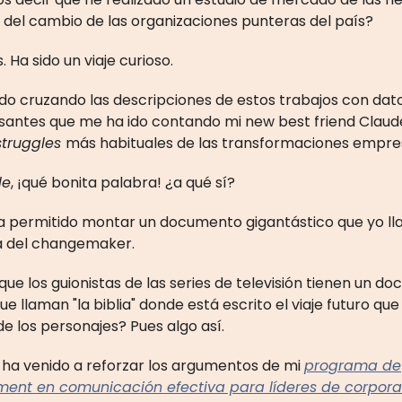
 del cambio de las organizaciones punteras del país?
 Ha sido un viaje curioso.
ido cruzando las descripciones de estos trabajos con da
santes que me ha ido contando mi new best friend Claud
struggles
más habituales de las transformaciones empres
le
, ¡qué bonita palabra! ¿a qué sí?
a permitido montar un documento gigantástico que yo l
ia del changemaker.
ue los guionistas de las series de televisión tienen un d
e llaman "la biblia" donde está escrito el viaje futuro que
e los personajes? Pues algo así.
a ha venido a reforzar los argumentos de mi
programa de
nt en comunicación efectiva para líderes de corpora