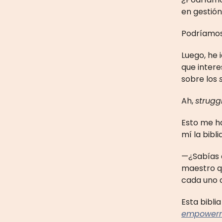
en gestión
Podríamos.
Luego, he 
que intere
sobre los
Ah,
strugg
Esto me h
mí la bibl
—¿Sabías q
maestro qu
cada uno d
Esta bibli
empowerme