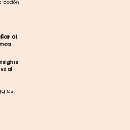
licación
iar al
emos
insights
vo al
ggles,