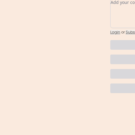
Login
or
Subs