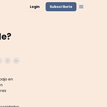
Login
Subscríbete
le?
bajo en
on
res
ecesidades