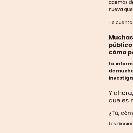
además de
nueva que 
Te cuento 
Muchas 
público
cómo po
La inform
de muchas
investiga
Y ahora,
que es 
¿Tú, cóm
Los diccio