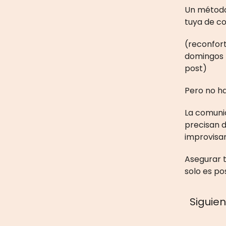
Un método
tuya de co
(reconfort
domingos p
post)
Pero no ha
La comunic
precisan 
improvisar
Asegurar t
solo es po
Siguie