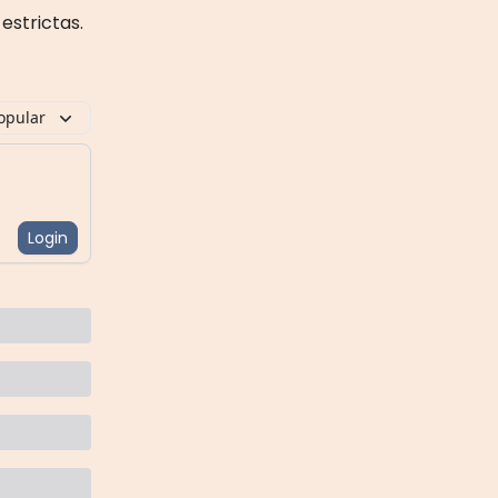
estrictas.
opular
Login