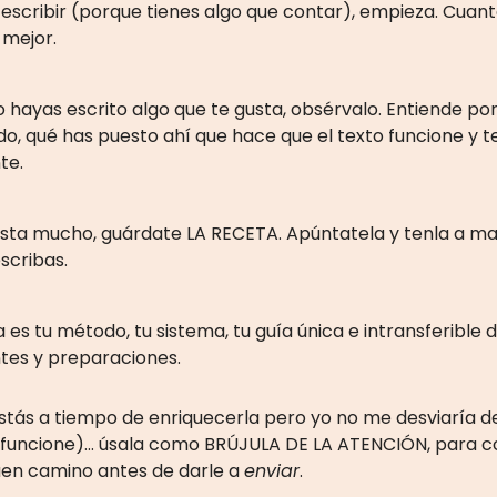
 a escribir (porque tienes algo que contar), empieza. Cua
 mejor.
 hayas escrito algo que te gusta, obsérvalo. Entiende por
o, qué has puesto ahí que hace que el texto funcione y t
te.
 gusta mucho, guárdate LA RECETA. Apúntatela y tenla a m
scribas.
 es tu método, tu sistema, tu guía única e intransferible 
ntes y preparaciones.
stás a tiempo de enriquecerla pero yo no me desviaría 
 funcione)… úsala como BRÚJULA DE LA ATENCIÓN, para co
uen camino antes de darle a
enviar
.