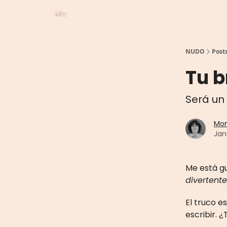
NUDO
Post
Tu b
Será u
Mon
Jan
Me está gu
divertente
El truco 
escribir. 