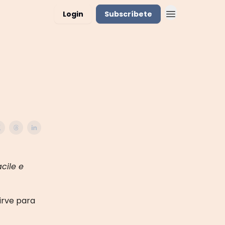
Login
Subscríbete
acile e
irve para