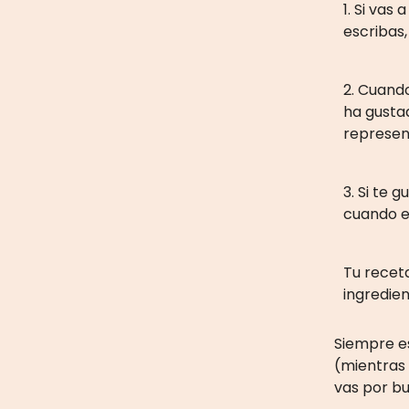
1. Si vas
escribas,
2. Cuando
ha gustad
represen
3. Si te
cuando e
Tu receta
ingredie
Siempre e
(mientras
vas por b