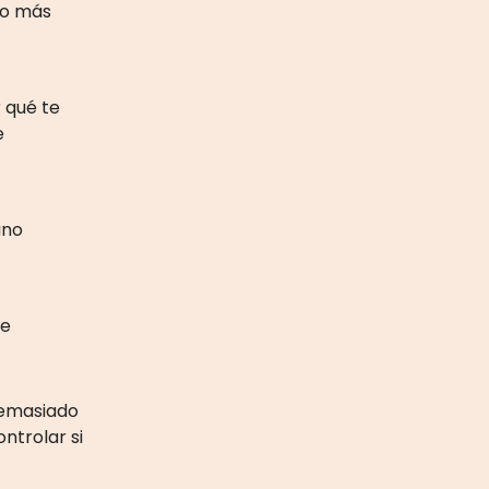
nto más
 qué te
e
ano
de
demasiado
ntrolar si