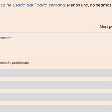
.
La he usado aquí cada semana
. Menos una, no seamos 
Most p
 comment
cribe
to participate
.