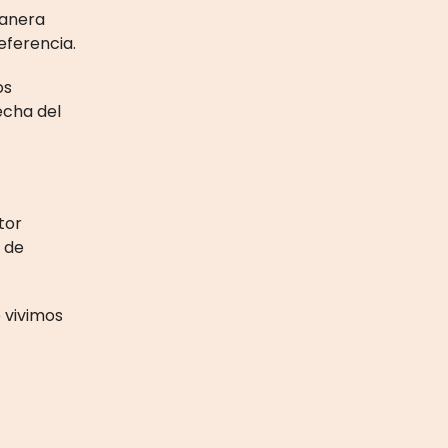
manera
eferencia.
os
echa del
tor
 de
 vivimos