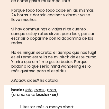
de cómo gasto mi tiempo libre.
Porque todo todo todo cabe en las mismas
24 horas. Y dormir, cocinar y dormir ya se
lleva muchas.
Si hay commutings o viajes ni te cuento...
aunque estoy ratos sirven para leer, pensar,
escribir o doparme con la dopamina de las
redes.
No es ningún secreto: el tiempo que nos fugit
es el tema estrella de mi pitch de este curso.
Y mira que a mí me gusta badar. Porque
badar o lo que sería mind wandering es lo
más gustoso para el espíritu.
¿
Badar
, dices? Es català.
badar
intr.
,
trans.
,
pron.
‎(
pronominal
badar-se
)
Restar més o menys obert.