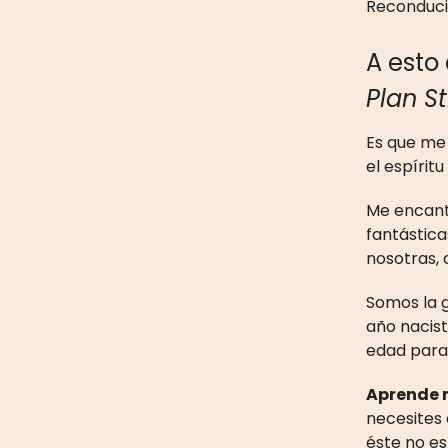
Reconducir
A esto
Plan S
Es que me
el espírit
Me encanta
fantástic
nosotras, 
Somos la 
año nacist
edad para 
Aprende 
necesites
éste no es