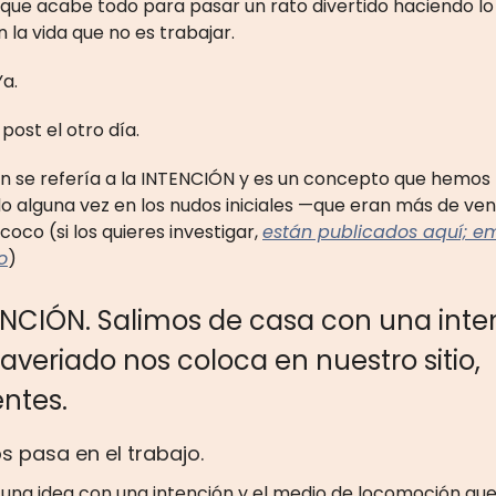
que acabe todo para pasar un rato divertido haciendo l
n la vida que no es trabajar.
Ya.
 post el otro día.
en se refería a la INTENCIÓN y es un concepto que hemos
 alguna vez en los nudos iniciales —que eran más de ven
oco (si los quieres investigar,
están publicados aquí; e
o
)
ENCIÓN. Salimos de casa con una inte
 averiado nos coloca en nuestro sitio,
ntes.
 pasa en el trabajo.
na idea con una intención y el medio de locomoción que 