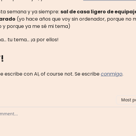
esta semana y ya siempre:
sal de casa ligero de equipaj
parado
(yo hace años que voy sin ordenador, porque no 
so y porque ya me sé mi tema)
a… tu tema… ¡a por ellos!
!
 escribe con AI, of course not. Se escribe
conmigo
.
Most p
 comment