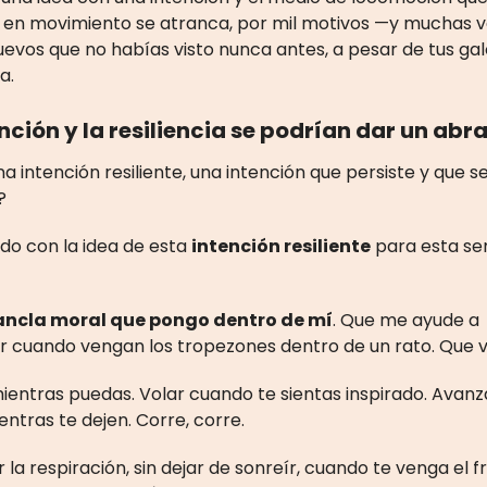
 en movimiento se atranca, por mil motivos —y muchas 
evos que no habías visto nunca antes, a pesar de tus ga
ia.
nción y la resiliencia se podrían dar un abr
una intención resiliente, una intención que persiste y que 
s?
do con la idea de esta
intención resiliente
para esta se
ancla moral que pongo dentro de mí
. Que me ayude a
r cuando vengan los tropezones dentro de un rato. Que 
ientras puedas. Volar cuando te sientas inspirado. Avanz
ientras te dejen. Corre, corre.
 la respiración, sin dejar de sonreír, cuando te venga el f