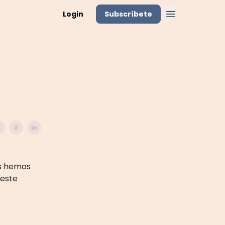
Login
Subscríbete
os hemos
este