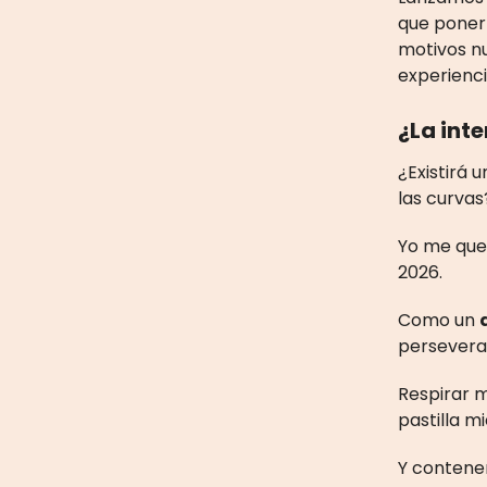
que poner
motivos nu
experienc
¿La inte
¿Existirá 
las curva
Yo me que
2026.
Como un
persevera
Respirar m
pastilla m
Y contener