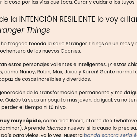
 la cosa por las vías que toca. Curar y cuidar a los tuyos.
 de la INTENCIÓN RESILIENTE lo voy a ll
tranger Things
 he tragado toooda la serie Stranger Things en un mes y
u ochentero de los nuevos Goonies.
n estos personajes valientes e inteligentes. ¡Y estas chi
as, como Nancy, Robin, Max, Joice y Karen! Gente normal
capaz de cosas increíbles y divertidas.
generación de la transformación permanente y me da igu
e. Quizás tú seas un poquito más joven, da igual, ya no t
perder el tiempo ni tú ni yo.
muy muy rápido
, como dice Rocío, el arte de x (whateve
 dominar). Aprende
idiomas
nuevos, si la causa lo precis
 país para viejos, ya lo ves. Nuestra
banda sonora sería é