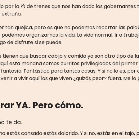
 por la 💩 de trenes que nos han dado los gobernantes 
a extraña.
er tan quejica, pero es que no podemos recortar las pala
podemos organizarnos la vida. La vida normal. Ir a trabaj
lgo de disfrute si se puede.
e tienen que buscar cobijo y comida ya son otro tipo de 
aquí esta mañana somos curritos privilegiados del prime
 fantasía. Fantástico para tantas cosas. Y si no lo es, por 
 venir a vivir aquí los que viven ¿quizás peor? fuera. Me l
rar YA. Pero cómo.
no te da.
no estás cansado estás dolorido. Y si no, estás en el tajo, 