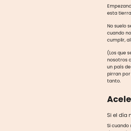
Empezando
esta tierr
No suelo s
cuando no 
cumplir, a
(Los que s
nosotros 
un país de
pirran por
tanto.
Acele
Si el día 
Si cuando 