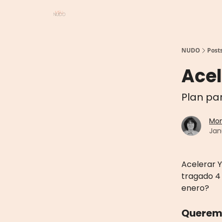
NUDO
Post
Acel
Plan pa
Mon
Jan
Acelerar 
tragado 4
enero?
Queremo