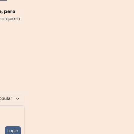
e, pero
me quiero
opular
Login