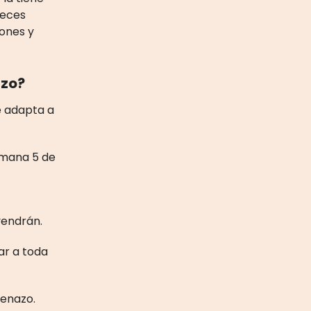
veces
lones y
azo?
se adapta a
mana 5 de
vendrán.
ar a toda
renazo.