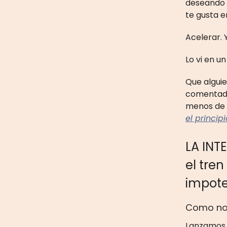
deseando 
te gusta e
Acelerar. 
Lo vi en un
Que algui
comentado
menos de c
el principi
LA INT
el tren
impote
Como nos
Lanzamos u