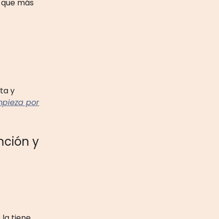
o que más
ta y
mpieza por
nción y
la tiene