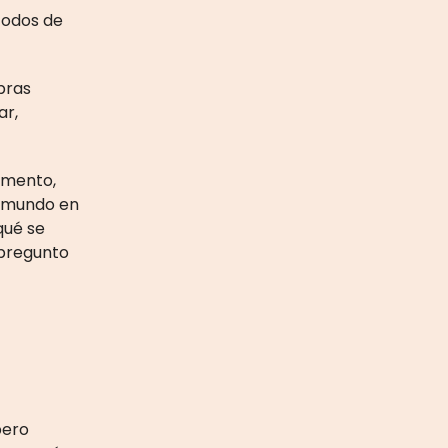
todos de
bras
ar,
lamento,
r mundo en
qué se
o pregunto
pero