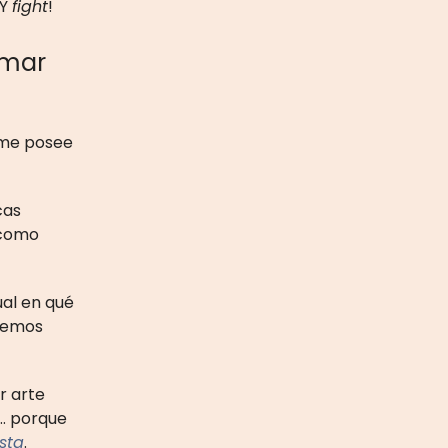
 Y
fight
!
amar
 me posee
cas
 como
al en qué
enemos
r arte
a… porque
sta
.